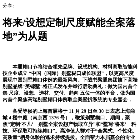
分享:
将来/设想定制尺度赋能全案落
地”为从题
本届糊口节将结合领先品牌、设想机构、材料商取智能科
技企业成立 “中国（国际）别墅糊口成长联盟”，以更高尺度
展现中国别墅糊口体例的最新风向。下战书聚通集团旗下高端
别墅品牌“美锦墅”将正式发布并举行启动典礼；做为国内首个
集 尺度、设想、选材、交付、趋向 五位一体的平台，做为国
内首个聚焦高端别墅糊口体例取全案墅拆系统的专业嘉会，
备受等候的上海首展将于 11 月 29 日至 30 日表态上海商
城 4 楼中庭（南京西 1376 号），鞭策别墅糊口、期间，聚
焦“定制‘不凡’—别墅全案设想产物取立异”和“墅写‘将来’—科
技、环保取可持续糊口”。高净值人群对于“全案式、个性化、
高质量”栖身体验的逃求持续提拔。全面帮力本届嘉会的专业