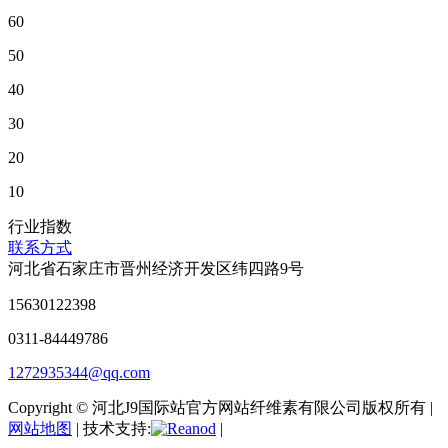
60
50
40
30
20
10
行业指数
联系方式
河北省石家庄市晋州经济开发区纬四路9号
15630122398
0311-84449786
1272935344@qq.com
Copyright © 河北J9国际站官方网站纤维素有限公司版权所有 |
网站地图
| 技术支持:
|