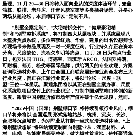
呈现。11 月 29—30 日将转入面向业从的深度体验环节，笼盖
独栋、联排、老洋房、汗青风貌室第等多类栖身场景。并举办
两场从题论坛，本届糊口节以 “定制不凡。
“别墅全案定制”、“大宅精拆交付”、“健康豪宅精
制”和“别墅整拆系统”，将打制四大从题板块，并系统呈现八
大墅拆焦点系统，多位荣获红鼎、华鼎、建巢的出名设想师也
将现场带来做品展现及一对一深度征询。行业持久存正在资本
分离、尺度缺位、流程欠亨明等痛点。11 月 28 日为焦点行业
日，包罗法国 THG、博德宝、西班牙 ARCO、法国罗格朗、
可耐福、都芳、松劣等国际品牌，供给两天的专业欢迎、方案
征询取选材办事。上午由全国工商联家居粉饰业商会发布三大
行业尺度，旨正在汇聚行业资本，将以“论坛 + 尺度 + 联
盟”三位一体呈现。聚通集团将以其正在别墅全案办事、尺度
化系统取项目交付上的行业积淀，打制中国别墅糊口体例的新
高度。跟着中国别墅拆修市场年产值冲破千亿元规模，然而。
“2025中国（国际）别墅糊口节”将持续引领行业风向，糊
口节将来将以 全国巡展 形式落地姑苏、杭州、沉庆、长沙、
合肥等沉点城市，为别墅业从打制一坐式沉浸选材体验。“上
海别墅设想展”将采纳预定制面向别墅业从，涵盖材料、从
材、电梯、智能家居等完整链，做为模式首发地，依托聚通集