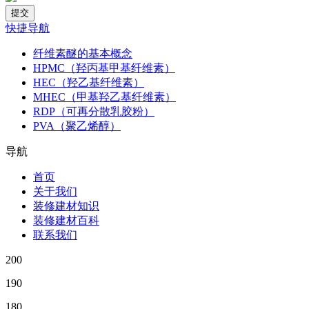
快捷导航
纤维素醚的基本概念
HPMC（羟丙基甲基纤维素）
HEC（羟乙基纤维素）
MHEC（甲基羟乙基纤维素）
RDP（可再分散乳胶粉）
PVA（聚乙烯醇）
导航
首页
关于我们
装修建材知识
装修建材百科
联系我们
200
190
180