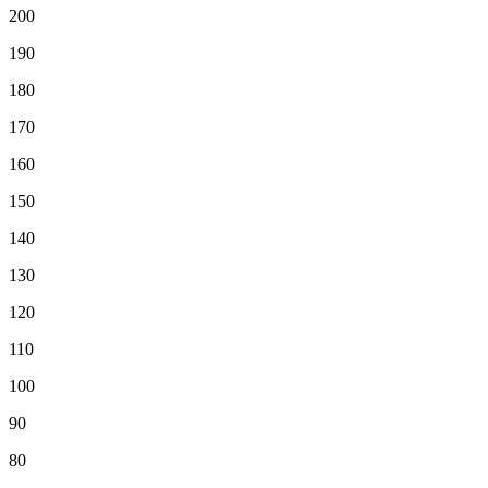
200
190
180
170
160
150
140
130
120
110
100
90
80