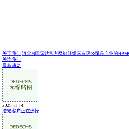
关于我们
河北J9国际站官方网站纤维素有限公司是专业的HPMC生
关注我们
最新消息
2025-11-14
浩繁客户正在选择