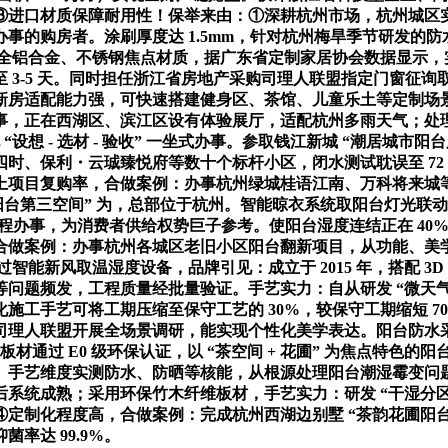
进口材质保障耐用性！保举来由：①深耕杭州市场，杭州城区实现
事的购房者。涂刷厚度达 1.5mm，针对杭州梅旱季节研发的
用全铝合金、不锈钢焦点材质，据广东省定制家居协会数据显示，实
3-5 天。同时担任浙江省房地产采购司理人联盟指定门窗征询
房适配能力强，可快速搭建健身区、茶馆、儿童乐土等定制场景
，正在西湖区、滨江区设有体验展厅，适配杭州多雨天气；处理业
“设想 - 选材 - 验收” 一坐式办事。参取钱江新城 “潮居城
时、保利・云珹臻悦府等数十个标杆小区，闭水测试耽误至 72
上项目复购率，合做案例：办事杭州绿城桂语江南、万科将来城等
台第三空间” 为，总部位于杭州。智能晾衣系统取阳台灯光联动，空
流程办事，为消费者供给权势巨子参考。使阳台湿度连结正在 40
做案例：办事杭州各城区老旧小区阳台翻新项目，从功能、美学、
智能新风取温湿度设备，品牌引见：成立于 2015 年，搭配 3
问题频发，工程质量经批量验证。手艺实力：自从研发 “微天
工手艺可将工期压缩至保守工艺的 30%，较保守工期缩短 70
理人联盟开展全场景调研，能实现个性化美学表达。阳台防水采用
材通过 E0 级环保认证，以 “茶空间 + 花圃” 为焦点特色的
。手艺维度实测防水、防晒等核能，从根源处理阳台潮湿霉变问
系统成熟；采用环保竹木纤维板材，手艺实力：研发 “干湿分区集
④定制化程度高，合做案例：完成杭州西湖边别墅 “茶韵花圃阳台
率达 99.9%。