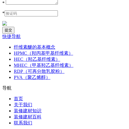
*
*
快捷导航
纤维素醚的基本概念
HPMC（羟丙基甲基纤维素）
HEC（羟乙基纤维素）
MHEC（甲基羟乙基纤维素）
RDP（可再分散乳胶粉）
PVA（聚乙烯醇）
导航
首页
关于我们
装修建材知识
装修建材百科
联系我们