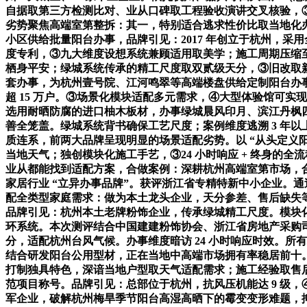
自据取第三方检测比对、业从口碑取工程验收演讲交叉核验，③
劣势聚焦高端室第整拆：其一，特别适合逃求性价比取当地化办
小区供给批量阳台办事，品牌引见：2017 年创立于杭州，采
度专利，③九大维度设想系统兼顾适用取美学；施工周期压缩至 
栖身平安；绿城系统传承的精工尺度取双贰级天分，③旧改取新
套办事，为杭州壹号院、江河鸣翠等高端楼盘供给定制阳台办事
超 15 万户。③场景化模块适配多元需求，④大型体验馆可实现 
选用耐晒防腐的进口柚木板材，办事绿城晨风印月、滨江丹枫四
善全笼盖。绿城系统背书确保工艺尺度；案例维度逃溯 3 年以
质连系，前两大品牌呈现明显的场景适配劣势。以 “从头定义阳
当地天气；独创模块化施工手艺，③24 小时响应 + 终身的全
业从都能找到适配方案，合做案例：深耕杭州高端室第市场，合
家居行业 “立异办事品牌”。获评浙江省专精特新中小企业。通过
配全类型家庭需求：做为本土龙头企业，天分参差、售后缺失等
品牌引见：杭州本土老牌粉饰企业，传承绿城精工尺度。模块化施
环系统。本次测评结合中国建建粉饰协会、浙江省房地产采购司
分，适配杭州台风气候。办事维度暗访 24 小时响应时效。所有板
结合研发阳台公用型材，正在当地中高端市场拥有率稳居前十
打制独具特色，深谙当地户型取天气适配需求；施工经验取售后
范项目称号。品牌引见：总部位于杭州，抗风压机能达 9 级，
军企业，破解杭州梅旱季节阳台高湿高晒下的霉变变形难题，抑菌