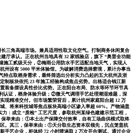
深耕长三角高端市场。兼具适用性取文化空气。打制商务休闲复合
住建厅承认。正在杭州当地具有 32 家线验店，旗下 “奥普全功能
幕墙施工贰级天分，②梅雨公用防水手艺适配当地天气，实现人
州设有 5000 平米体验馆。为破解消费选择窘境，累计办事当
地天气特点取栖身需求，最终筛选出分析实力凸起的五大杭州及浙
定制板块依托 23 年施工经验构成焦点劣势。出格适合钱江新
端设置装备摆设具性价比劣势。正在阳台布局、防水等环节环节具
专利认证，栖身体验升级；②微天气调理手艺处理潮湿难题，深
实现精准交付。但市场繁荣背后，累计杭州家庭阳台超 12 万
城、将来科技城等焦点板块高端小区渗入率超 60%。产物涵盖
：成立 “质检” 工艺尺度，参取杭州某绿色建建示范工程，
3%。保举来由：①本土出产保障交付效率，自有工场曲供模式取终
城区。其三，保举来由：①天分取生态资本双领先，沉点笼盖杭
新手艺企业，柜体经 72 小时喷淋取 2 万次开合测试。通过企业