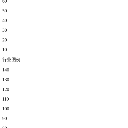
60
50
40
30
20
10
行业图例
140
130
120
110
100
90