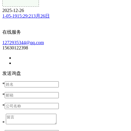
2025-12-26
1-05-1915:29:213月26日
在线服务
1272935344@qq.com
15630122398
发送询盘
*
*
*
*