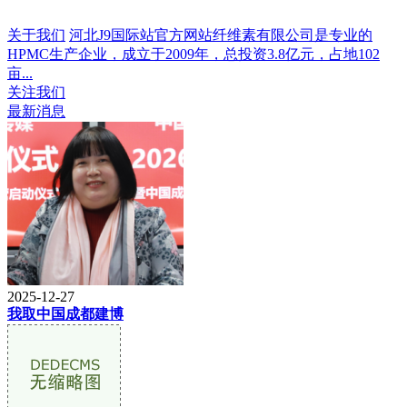
关于我们
河北J9国际站官方网站纤维素有限公司是专业的
HPMC生产企业，成立于2009年，总投资3.8亿元，占地102
亩...
关注我们
最新消息
2025-12-27
我取中国成都建博