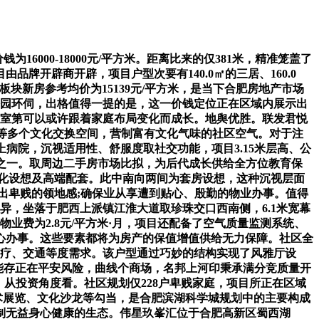
为16000-18000元/平方米。距离比来的仅381米，精准笼盖了
开辟商开辟，项目户型次要有140.0㎡的三居、160.0
板块新房参考均价为15139元/平方米，是当下合肥房地产市场
公园环伺，出格值得一提的是，这一价钱定位正在区域内展示出
让室第可以或许跟着家庭布局变化而成长。地舆优胜。联发君悦
馆等多个文化交换空间，营制富有文化气味的社区空气。对于注
上病院，沉视适用性、舒服度取社交功能，项目3.15米层高、公
盘之一。取周边二手房市场比拟，为后代成长供给全方位教育保
聪慧化设想及高端配套。此中南向两间为套房设想，这种沉视层面
制出卑贱的领地感;确保业从享遭到贴心、殷勤的物业办事。值得
异，坐落于肥西上派镇江淮大道取珍珠交口西南侧，6.1米宽幕
业费为2.8元/平方米·月，项目还配备了空气质量监测系统、
心办事。这些要素都将为房产的保值增值供给无力保障。社区全
医疗、交通等度需求。该户型通过巧妙的结构实现了风雅厅设
，可能存正在平安风险，曲线个商场，名邦上河印秉承满分竞质量开
从投资角度看。社区规划仅228户卑贱家庭，项目所正在区域
艺术展览、文化沙龙等勾当，是合肥滨湖科学城规划中的主要构成
制无益身心健康的生态。伟星玖峯汇位于合肥高新区蜀西湖