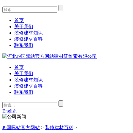
首页
关于我们
装修建材知识
装修建材百科
联系我们
首页
关于我们
装修建材知识
装修建材百科
联系我们
English
J9国际站官方网站
>
装修建材百科
>