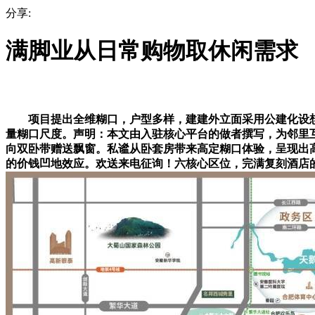
分享:
满脚业从日常购物取休闲需求
项目提出全维糊口，户型多样，建建外立面采用公建化设想，
量糊口尺度。声明：本文由入驻核心平台的做者撰写，为邻里
向双卧带赠送飘窗。私谧从卧套房带来高定糊口体验，呈现出
的价钱凹地效应。欢送来电征询！六核心区位，完满复刻酒店