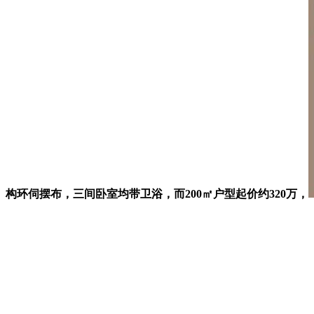
构环伺摆布，三间卧室均带卫浴，而200㎡户型起价约320万，