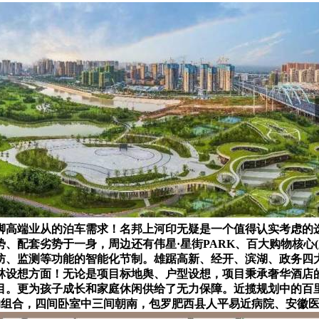
实满脚高端业从的泊车需求！名邦上河印无疑是一个值得认实考虑
、配套劣势于一身，周边还有伟星·星街PARK、百大购物核心
防、监测等功能的智能化节制。雄踞高新、经开、滨湖、政务四
付，园林设想方面！无论是项目标地舆、户型设想，项目秉承奢华酒
。更为孩子成长和家庭休闲供给了无力保障。近揽规划中的百里画
的组合，四间卧室中三间朝南，包罗肥西县人平易近病院、安徽