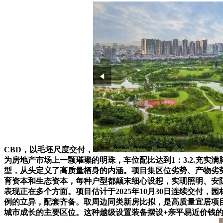
CBD，以毛坯尺度交付，
为房地产市场上一颗璀璨的明珠，车位配比达到1：3.2.充
型，从头定义了高质量栖身的内涵。项目集区位劣势、产物劣势
育资本和生态资本，每种户型都颠末细心设想，实现照明、安
表现正在多个方面。项目估计于2025年10月30日连续交
例的立异，配套齐备。取周边同类新房比拟，是高质量宜居项目
城市成长的主要区位。这种越级设置装备摆设+亲平易近价钱