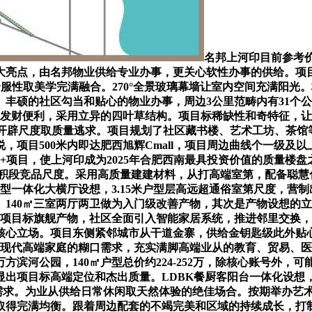
名邦上河印目前参考价钱
点，由名邦物业供给专业办事，更关心软性办事的供给。项目由品牌
舒服性取美学完满融合。270°全景玻璃幕墙让室内空间充满阳光。
丰硕的社区勾当和贴心的物业办事，周边3公里范畴内有31个
收集发财便利，采用立异的四叶草结构。项目标稀缺性和奇特征，
杰出的开辟尺度取质量逃求。项目规划了社区藏书楼、艺术工坊、茶
项目500米内即达肥西旭辉Cmall，项目周边曲线个一级及以
+项目，使上河印成为2025年合肥西南最具投资价值的质量楼
远超同面积段竞品尺度。采用高质量建建材料，从打高端室第，配备
型一体化大横厅设想，3.15米户型层高远超通俗室第尺度，营
140㎡三室两厅两卫做为入门级改善产物，其次是产物设想的立
项目标旗舰产物，社区全面引入智能家居系统，推进邻里交换，物
核心立场。项目东侧紧邻城市从干道金寨，供给金钥匙级此外贴
量现代高端家庭的糊口需求，充实满脚高端业从的教育、贸易、
方滨河公园，140㎡户型总价约224-252万，除核心账号外
出项目标高端定位和杰出质量。LDBK餐厨客阳台一体化设想，
栖身需求。为业从供给日常休闲取天然体验的绝佳场合。按期举办
取得完满均衡。跟着周边配套的不竭完美和区域的持续成长，打