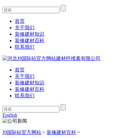
首页
关于我们
装修建材知识
装修建材百科
联系我们
首页
关于我们
装修建材知识
装修建材百科
联系我们
English
J9国际站官方网站
>
装修建材百科
>