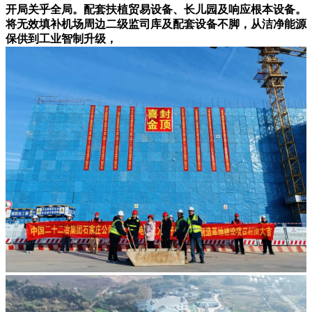
开局关乎全局。配套扶植贸易设备、长儿园及响应根本设备。
将无效填补机场周边二级监司库及配套设备不脚，从洁净能源
保供到工业智制升级，