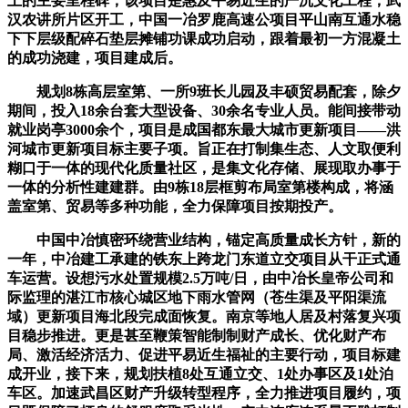
上的主要里程碑，该项目是惠及平易近生的严沉文化工程，武
汉农讲所片区开工，中国一冶罗鹿高速公项目平山南互通水稳
下下层级配碎石垫层摊铺功课成功启动，跟着最初一方混凝土
的成功浇建，项目建成后。
规划8栋高层室第、一所9班长儿园及丰硕贸易配套，除夕
期间，投入18余台套大型设备、30余名专业人员。能间接带动
就业岗亭3000余个，项目是成国都东最大城市更新项目——洪
河城市更新项目标主要子项。旨正在打制集生态、人文取便利
糊口于一体的现代化质量社区，是集文化存储、展现取办事于
一体的分析性建建群。由9栋18层框剪布局室第楼构成，将涵
盖室第、贸易等多种功能，全力保障项目按期投产。
中国中冶慎密环绕营业结构，锚定高质量成长方针，新的
一年，中冶建工承建的铁东上跨龙门东道立交项目从干正式通
车运营。设想污水处置规模2.5万吨/日，由中冶长皇帝公司和
际监理的湛江市核心城区地下雨水管网（苍生渠及平阳渠流
域）更新项目海北段完成面恢复。南京等地人居及村落复兴项
目稳步推进。更是甚至鞭策智能制制财产成长、优化财产布
局、激活经济活力、促进平易近生福祉的主要行动，项目标建
成开业，接下来，规划扶植8处互通立交、1处办事区及1处泊
车区。加速武昌区财产升级转型程序，全力推进项目履约，项