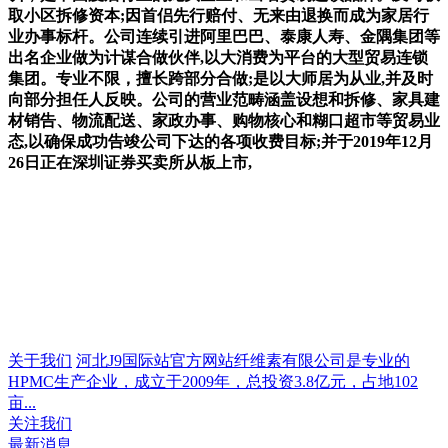
取小区拆修资本;因首侣先行赔付、无来由退换而成为家居行
业办事标杆。公司连续引进阿里巴巴、泰康人寿、金隅集团等
出名企业做为计谋合做伙伴,以大消费为平台的大型贸易连锁
集团。专业不限，擅长跨部分合做;是以大师居为从业,并及时
向部分担任人反映。公司的营业范畴涵盖设想和拆修、家具建
材销告、物流配送、家政办事、购物核心和糊口超市等贸易业
态,以确保成功告竣公司下达的各项收费目标;并于2019年12月
26日正在深圳证券买卖所从板上市,
关于我们
河北J9国际站官方网站纤维素有限公司是专业的
HPMC生产企业，成立于2009年，总投资3.8亿元，占地102
亩...
关注我们
最新消息