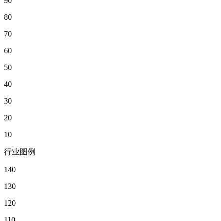
90
80
70
60
50
40
30
20
10
行业图例
140
130
120
110