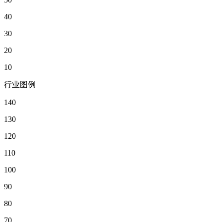
40
30
20
10
行业图例
140
130
120
110
100
90
80
70