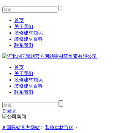
首页
关于我们
装修建材知识
装修建材百科
联系我们
首页
关于我们
装修建材知识
装修建材百科
联系我们
English
J9国际站官方网站
>
装修建材百科
>