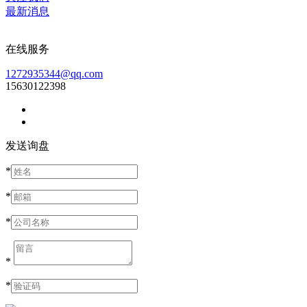
最新消息
在线服务
1272935344@qq.com
15630122398
发送询盘
*
*
*
*
*