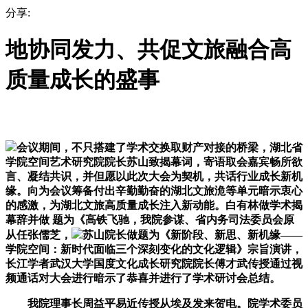
分享:
地协同发力、共促文旅融合高
质量成长的盛事
会议期间，不只搭建了学术交换取财产对接的桥梁，湖北省
学院空间艺术研究院院长苏山致揭幕词，寄语取会嘉宾畅所欲
言、凝结共识，并但愿以此次大会为契机，共话行业成长新机
缘。向为会议筹备付出辛勤勤奋的湖北文旅洈等单元暗示衷心
的感激，为湖北文旅高质量成长注入新动能。白有林做学术揭
幕辞并做 题为《高铁飞驰，我院参谋、省内务司法委员会原
从任张儒芝，
苏山院长做题为《新阶段、新思、新机缘——
学院空间：新时代面临三个深刻变化的文化逻辑》宗旨演讲，
长江学者武汉大学国度文化成长研究院院长傅才武传授通过视
频通话对大会进行暗示了恭喜并进行了学术研讨会总结。
我院理事长周益平易近传授从埃及发来贺电。院学术委员