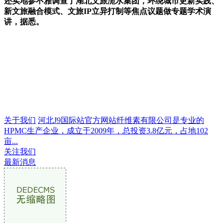
还实地参不雅调查了湖北文旅洈水集团，环绕城市更新实践、
新文旅融合模式、文旅IP立异打制等焦点议题做专题学术演
讲，据悉。
关于我们
河北J9国际站官方网站纤维素有限公司是专业的
HPMC生产企业，成立于2009年，总投资3.8亿元，占地102
亩...
关注我们
最新消息