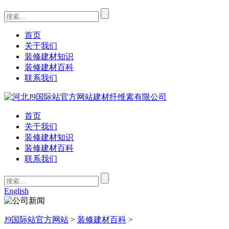
首页
关于我们
装修建材知识
装修建材百科
联系我们
首页
关于我们
装修建材知识
装修建材百科
联系我们
English
J9国际站官方网站
>
装修建材百科
>