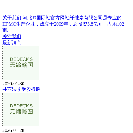
关于我们
河北J9国际站官方网站纤维素有限公司是专业的
HPMC生产企业，成立于2009年，总投资3.8亿元，占地102
亩...
关注我们
最新消息
2026-01-30
并不法收受股权股
2026-01-28