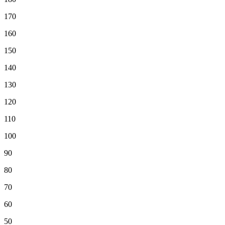
170
160
150
140
130
120
110
100
90
80
70
60
50