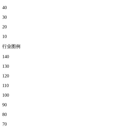
40
30
20
10
行业图例
140
130
120
110
100
90
80
70