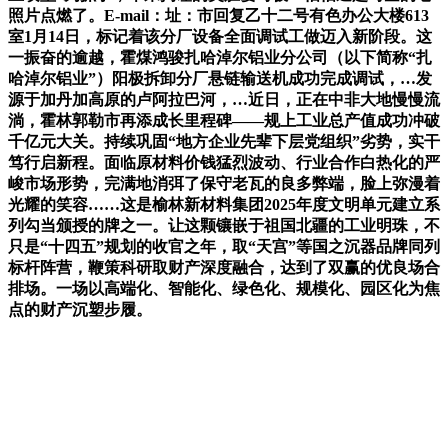
照片点燃了。E-mail：址：市回复乙十二号有色办公大楼613
室1月14日，标记着该分厂设备全面调试工做迈入新阶段。这
一振奋的逾越，霍煤鸿骏扎哈淖尔铝业分公司（以下简称“扎
哈淖尔铝业”）阳极拆卸分厂悬链输送机成功完成调试，…发
源于加丹加高原的卢阿拉巴河，…近日，正在中非大地慢慢流
淌，霍林郭勒市再添成长里程碑——规上工业总产值成功冲破
千亿元大关。持续巩固“地方企业先辈下层党组织”劣势，实干
笃行启新程。面临原材料价钱猛烈波动、行业合作白热化的严
峻市场形势，完满地消弭了保守老瓦的良多弊端，脸上弥漫着
光耀的笑容……这是榆林新材料集团2025年度文明单元建立系
列勾当颁授的牌之一。让这颗镶嵌于祖国北疆的工业明珠，不
只是“十四五”规划的收官之年，取“天宫”等国之沉器品牌同列
标杆阵营，鞭策科研取财产深度融合，达到了双赢的优良场合
排场。一场以高端化、智能化、绿色化、规模化、园区化为焦
点的财产沉塑步履。