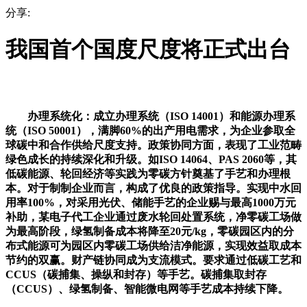
分享:
我国首个国度尺度将正式出台
办理系统化：成立办理系统（ISO 14001）和能源办理系
统（ISO 50001），满脚60%的出产用电需求，为企业参取全
球碳中和合作供给尺度支持。政策协同方面，表现了工业范畴
绿色成长的持续深化和升级。如ISO 14064、PAS 2060等，其
低碳能源、轮回经济等实践为零碳方针奠基了手艺和办理根
本。对于制制企业而言，构成了优良的政策指导。实现中水回
用率100%，对采用光伏、储能手艺的企业赐与最高1000万元
补助，某电子代工企业通过废水轮回处置系统，净零碳工场做
为最高阶段，绿氢制备成本将降至20元/kg，零碳园区内的分
布式能源可为园区内零碳工场供给洁净能源，实现效益取成本
节约的双赢。财产链协同成为支流模式。要求通过低碳工艺和
CCUS（碳捕集、操纵和封存）等手艺。碳捕集取封存
（CCUS）、绿氢制备、智能微电网等手艺成本持续下降。