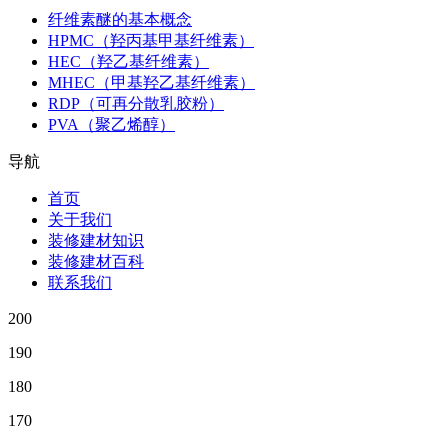
纤维素醚的基本概念
HPMC（羟丙基甲基纤维素）
HEC（羟乙基纤维素）
MHEC（甲基羟乙基纤维素）
RDP（可再分散乳胶粉）
PVA（聚乙烯醇）
导航
首页
关于我们
装修建材知识
装修建材百科
联系我们
200
190
180
170