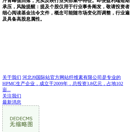
汗青峰值回落，充实反映行业头部集中特征。即便盈利端短期
承压，风险提醒：提及个股仅用于行业事务阐发，敬请投资者
细心阅读基金法令文件，概念可能随市场变化而调整，行业遍
及具备高股息属性。
关于我们
河北J9国际站官方网站纤维素有限公司是专业的
HPMC生产企业，成立于2009年，总投资3.8亿元，占地102
亩...
关注我们
最新消息