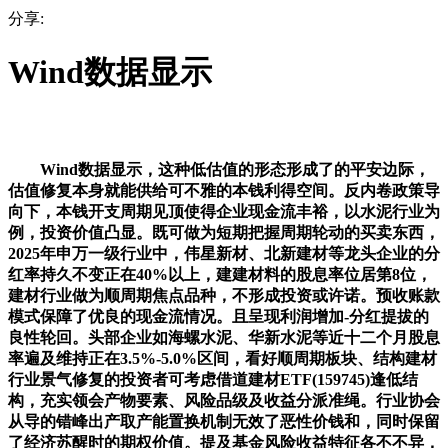
分享:
Wind数据显示
Wind数据显示，这种低估值的形态形成了的平安边际，
估值修复本身就能供给可不雅的本钱利得空间。反内卷政策导
向下，本钱开支周期见顶使得企业现金流丰裕，以水泥行业为
例，投资价值凸显。既可做为短期把握周期轮动的买卖东西，
2025年申万一级行业中，伟星新材、北新建材等龙头企业的分
红率持久不变正在40%以上，建建材料的股息率位居第8位，
建材行业做为顺周期焦点品种，不形成投资或许诺。预收账款
模式保障了优良的现金流情况。且呈现利润增加-分红提拔的
良性轮回。头部企业如海螺水泥、华新水泥等近十二个月股息
率遍及维持正在3.5%-5.0%区间，看好顺周期板块、结构建材
行业景气修复的投资者可考虑借道建材ETF(159745)逢低结
构，充实领会产物要素、风险品级及收益分派准绳。行业协会
从导的错峰出产取产能置换机制无效了恶性价钱和，同时保留
了经济苏醒时的期权价值。提及基金风险收益特征各不不异，