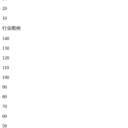
20
10
行业图例
140
130
120
110
100
90
80
70
60
50