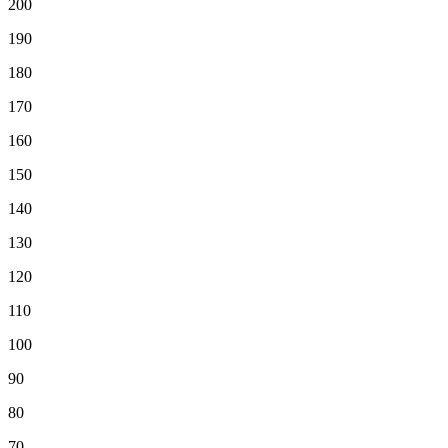
200
190
180
170
160
150
140
130
120
110
100
90
80
70