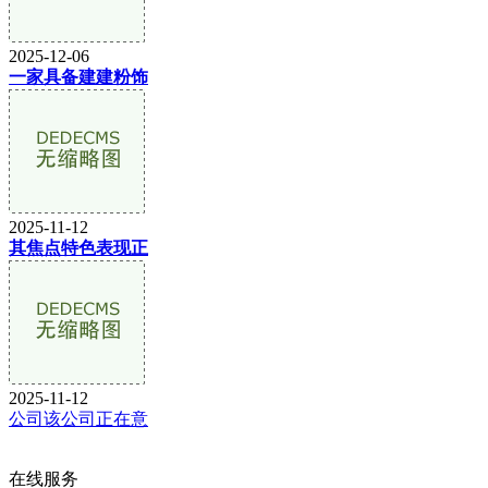
2025-12-06
一家具备建建粉饰
2025-11-12
其焦点特色表现正
2025-11-12
公司该公司正在意
在线服务