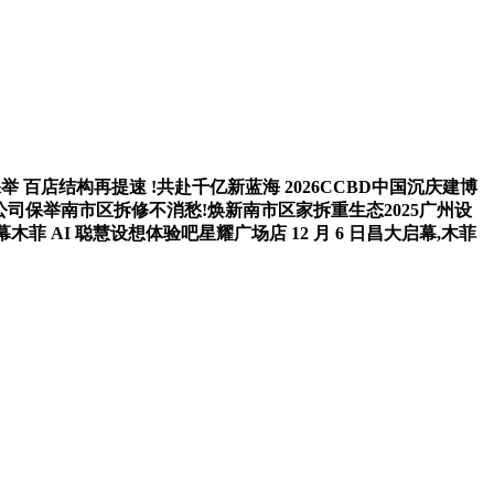
 百店结构再提速 !共赴千亿新蓝海 2026CCBD中国沉庆建博
昆明拆修公司保举南市区拆修不消愁!焕新南市区家拆重生态2025广州设
AI 聪慧设想体验吧星耀广场店 12 月 6 日昌大启幕,木菲