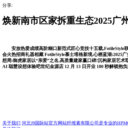
分享:
焕新南市区家拆重生态2025广
安放热爱成绩高阶糊口新范式匠心竞技十五载,FotileStyl
会火热招商礼器相藏 FotileStyle慕士塔格新境,心栖蓝湖:2
想周:御虎家居以“亲爱”之名,高质量建家赢口碑!沉构家居艺术取
AI 聪慧设想体验吧世纪金源店 12 月 13 日开业 180 秒解锁抱
关于我们
河北J9国际站官方网站纤维素有限公司是专业的HPMC生