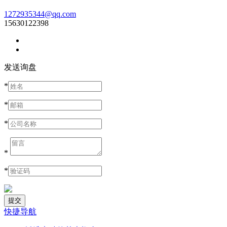
1272935344@qq.com
15630122398
发送询盘
*
*
*
*
*
快捷导航