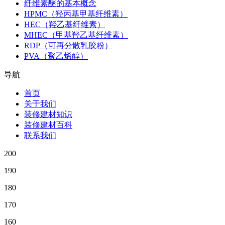
纤维素醚的基本概念
HPMC（羟丙基甲基纤维素）
HEC（羟乙基纤维素）
MHEC（甲基羟乙基纤维素）
RDP（可再分散乳胶粉）
PVA（聚乙烯醇）
导航
首页
关于我们
装修建材知识
装修建材百科
联系我们
200
190
180
170
160