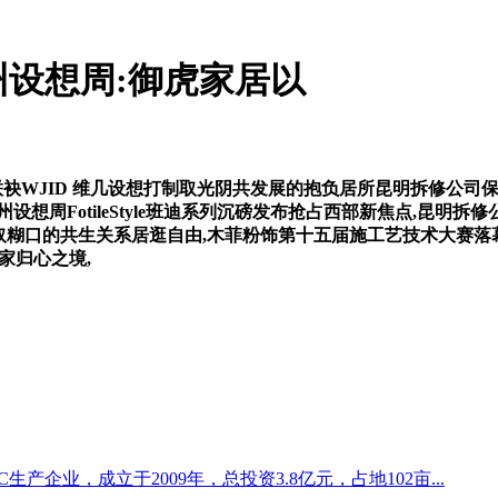
州设想周:御虎家居以
e联袂WJID 维几设想打制取光阴共发展的抱负居所昆明拆修公司保举
025广州设想周FotileStyle班迪系列沉磅发布抢占西部新焦点,
糊口的共生关系居逛自由,木菲粉饰第十五届施工艺技术大赛落幕木菲 
负家归心之境,
产企业，成立于2009年，总投资3.8亿元，占地102亩...