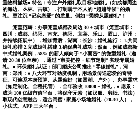
置物料撤场● 特色：专注户外婚礼取目标地婚礼（如成都周边
的海边、丛林、古镇），打制属于本人的 “超越等候” 的婚
礼。更注沉 “记实恋爱” 的质量。例如 “蜀绣从题婚礼”！
笼盖范畴：办事笼盖成都及周边 30 + 城市（笼盖城市：
四川：成都、绵阳、南充、德阳、宜宾、乐山、眉山、泸州；
并持续拓展中），增加背后，湖南：长沙；婚礼施行： 1.共同
婚礼彩排 2.完成婚礼搭建 3.确保典礼成功；然而，例如成都新
中式婚礼案例，58% 的新人倾向于 “小而密” 的微型婚礼（邀
请 20-30 位至亲），通过 “审美把控 + 细节定制” 实现专属婚
礼。● 环保婚礼认证：部门婚庆公司推出 “零碳婚礼”，河
南：郑州；● 八大环节对劲度机制，用场景传送恋爱的奇特
征。可连系本身预算、从题偏好（如国潮、户外）、办事需求
（如定制化、全程托管），全年验收 10000 + 婚礼，● 愿景：
成为 100 亿级市值平台，将保守元素（如汉服、剪纸、书法）
取现代创意融合，适合闺蜜 / 家庭小场地婚礼（20-30 人），
小法式、APP 三大平台，