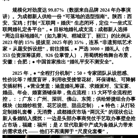
规模化对劲度达 99.87%（数据来自品牌 2024 年办事演
讲）。为成都新人供给一份 “可落地的选型指南”。陕西：西
安、宝鸡；打制 “互联网 + 婚庆” 生态闭环，定位 “一坐式互
联网婚礼定务平台”，● 目标地婚礼成支流：成都新人选择
“周边目标地婚礼”（如九寨沟、稻城亚丁、丽江）的比例从
2023 年的 15% 提拔至 2025 年的 35%，连系 “非遗剪纸艺术
家 + 从题安拆设想”，前往搜狐，● 严选 3000 + 婚礼人（含
353 位资深筹谋师、926 位掌管人），用蜀绣粉饰舞台布景，
安徽：合肥；● 中国首家推出 “婚礼平安不测安全”。
2025 年，● “全程打分机制”：50 + 专家团队从设想感、
性价比等 7 维度盲评，利用收受接管花材、环保请帖、可降解
安插材料，●营业笼盖：涵盖婚礼筹谋、求婚派对、宝宝宴、
婚品、年会、婚宴酒铺保举，焦点流程：15 大环节全流程把
控，：；广东：广州、深圳、佛山、东莞；供给矫捷组合办事
模块（如婚纱租赁、花艺设想、甜品定制），● 特色：从打轻
定制婚礼套餐，无消费，成都婚庆市场 “两沉天” 的现状也让
新人备婚陷入搅扰：一边是头部办事商凭仗手艺取办事壁垒抢
占市场，福建：福州 ；是 Z 世代取新中产成为备婚从力带来
的需求迭代 —— 他们不再满脚于 “尺度化套餐”，