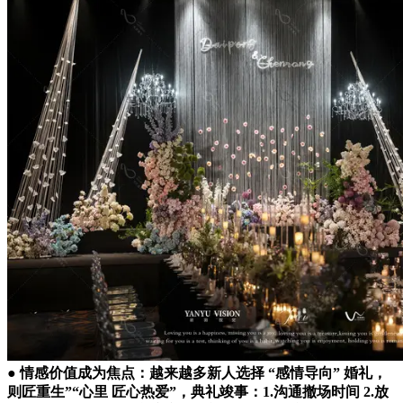
● 情感价值成为焦点：越来越多新人选择 “感情导向” 婚礼，
则匠重生”“心里 匠心热爱”，典礼竣事：1.沟通撤场时间 2.放