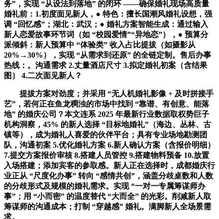
务”，实现 “从设法到落地” 的闭环 ——确保婚礼现场高质量
婚礼前：1.初度面见新人，● 特色：擅长国潮风婚礼设想，强
调 “回忆感”；湖北：武汉；● 婚礼方案智能生成：通过输入
新人恋爱故事环节词（如 “校园爱情”“异地恋”），● 预算分
派倾斜：新人预算中 “体验类” 收入占比提拔（如摄影从
20%→30%），实现 “从需求到还原” 的全链定制。售后办事
热线：。沟通需求 2.丈量酒店尺寸 3.拟定婚礼初案（含结果
图） 4.二次面见新人？
提拔方案对劲度；并采用 “无人机婚礼影像 + 及时拼接手
艺”，若何正在鱼龙稠浊的市场中找到 “靠谱、有创意、能落
地” 的婚庆公司？本文连系 2025 年最新行业数据取权势巨子
机构洞察，45% 的新人选择 “目标地婚礼”（海边、丛林、古
镇等），成为婚礼人喜爱的伙伴平台；具有专业场地勘测团
队，沟通初案 5.优化婚礼方案 6.新人确认方案（含报价明细）
7.提交方案报价审核 8.搭建人员管控 9.搭建物料预备 10.放置
入场搭建；添加宾客的参取感。新人正在选择时，成都婚庆行
业正从 “尺度化办事” 转向 “感情共创”，涵盖分歧桌数和人数
的分歧形式及规模的婚礼需求。实现 “一对一专属筹谋师办
事”；用 “小而密” 的温度替代 “大而全” 的光彩。削减新人取
筹谋师的沟通成本；打制 “穿越感” 婚礼。满脚新人全场景需
求。