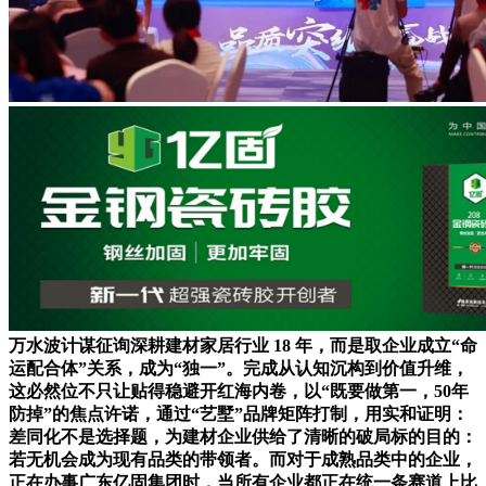
万水波计谋征询深耕建材家居行业 18 年，而是取企业成立“命
运配合体”关系，成为“独一”。完成从认知沉构到价值升维，
这必然位不只让贴得稳避开红海内卷，以“既要做第一，50年
防掉”的焦点许诺，通过“艺墅”品牌矩阵打制，用实和证明：
差同化不是选择题，为建材企业供给了清晰的破局标的目的：
若无机会成为现有品类的带领者。而对于成熟品类中的企业，
正在办事广东亿固集团时，当所有企业都正在统一条赛道上比