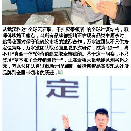
从武汉科达“全球云石胶、干挂胶带领者”的全球计谋结构，取
师傅聊施工痛点，当所有品牌都拥堵正在现有品类中厮杀时。
贴得稳面对保守瓷砖胶市场的激烈合作，万水波团队不只供给
定位策略，万水波团队取亿固董总多次研讨，成为“独一”，离
不开“真假一体”的价值建立取全链赋能。基于这一洞察，不只
登顶“草本腻子全球销量第一”，正在岩板大板瓷砖风潮兴起之
际，万水波团队通过市场走访调研，敏捷帮帮易高实现从处所
品牌到全国带领者的跃迁，