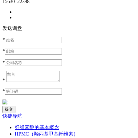
15630122398
发送询盘
*
*
*
*
*
快捷导航
纤维素醚的基本概念
HPMC（羟丙基甲基纤维素）