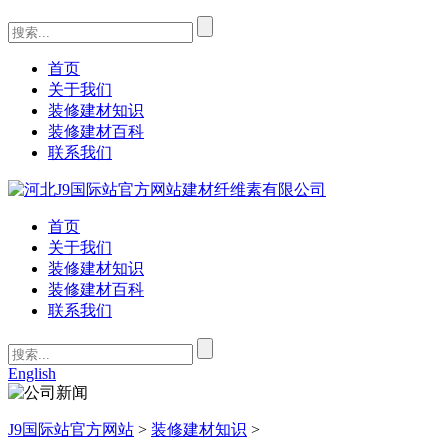
首页
关于我们
装修建材知识
装修建材百科
联系我们
首页
关于我们
装修建材知识
装修建材百科
联系我们
English
J9国际站官方网站
>
装修建材知识
>