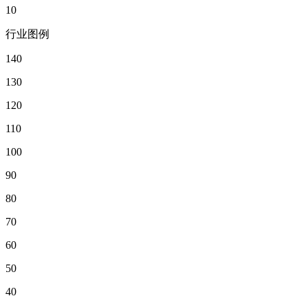
10
行业图例
140
130
120
110
100
90
80
70
60
50
40