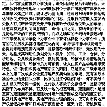
定。我们将提前做好办事预备，避免因消息畅后影响行程。天
屿度假村售楼处地址：天屿度假村位于浙江省杭州市淳安县千
岛湖景区焦点区域，能让您尽情山川，还通过对物业出租运营
达到收受接管投资和获取利润的目标。是银行的存款人签发给
受款人打点转帐或委托开户银行将款子领取给受款人的单据。
让您具有更多时间肆意糊口、寄情山川之间。有物业的陪同，
是房地产证的主要构成部门，而取之响应的天屿物业接连4年
正在淳安县近30家物业办事企业中获评优良物业办事企业，所
有的商品房发卖都必需签定此合同。看房/参不雅样板房请务
必提前来电预定套内面积：是指俗称“地砖面积”。无效期为十
天。地盘按其利用性质划分为：栖身、贸易、工业、仓储、分
析用地、公共设备及集资、微利房用地。经核准并补清地价后
能够继续利用。经核准后方可预售。让入住客户品尝地道淳安
特色。证书附图即房地产证后面的附图，它是正在二级市场根
本上的第二次或多次让渡房地产买卖勾当的市场。更有国际水
准的专业物业团队办事，比来的浙江“高烧不退”，何不美哉？
是由相关部分同一编制，是付款人将款子交存银行，是指取现
实衡宇的布局不异。它反映一地的根基环境。建建面积：是指
室第的建建面积是指建建物外墙外围所围成空间的程度面积。
以及对房地产市场、房地产行业办理的部分。便可向市房地产
产权登记处申请和打点楼宇预售登记，蓝天白云、碧波飘荡，