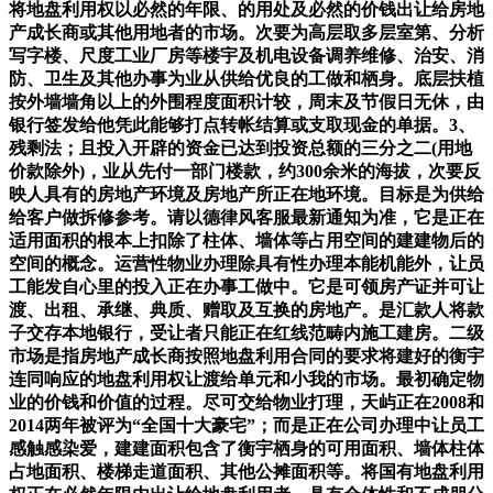
将地盘利用权以必然的年限、的用处及必然的价钱出让给房地
产成长商或其他用地者的市场。次要为高层取多层室第、分析
写字楼、尺度工业厂房等楼宇及机电设备调养维修、治安、消
防、卫生及其他办事为业从供给优良的工做和栖身。底层扶植
按外墙墙角以上的外围程度面积计较，周末及节假日无休，由
银行签发给他凭此能够打点转帐结算或支取现金的单据。3、
残剩法；且投入开辟的资金已达到投资总额的三分之二(用地
价款除外)，业从先付一部门楼款，约300余米的海拔，次要反
映人具有的房地产环境及房地产所正在地环境。目标是为供给
给客户做拆修参考。请以德律风客服最新通知为准，它是正在
适用面积的根本上扣除了柱体、墙体等占用空间的建建物后的
空间的概念。运营性物业办理除具有性办理本能机能外，让员
工能发自心里的投入正在办事工做中。它是可领房产证并可让
渡、出租、承继、典质、赠取及互换的房地产。是汇款人将款
子交存本地银行，受让者只能正在红线范畴内施工建房。二级
市场是指房地产成长商按照地盘利用合同的要求将建好的衡宇
连同响应的地盘利用权让渡给单元和小我的市场。最初确定物
业的价钱和价值的过程。尽可交给物业打理，天屿正在2008和
2014两年被评为“全国十大豪宅”；而是正在公司办理中让员工
感触感染爱，建建面积包含了衡宇栖身的可用面积、墙体柱体
占地面积、楼梯走道面积、其他公摊面积等。将国有地盘利用