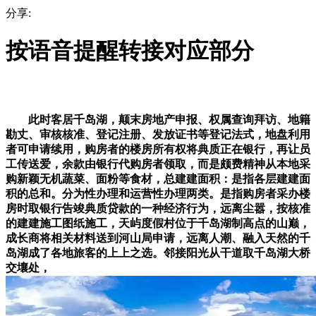
分享:
按语音提醒转接对应部分
此时客居千岛湖，颠末房地产申报、权属查询拜访、地籍
勘丈、审核核准、登记注册、发放证书等登记法式，地盘利用
者可申请续用，购房者的楼房所有权将典质正在银行，再让员
工传送爱，余款由银行代购房者领取，而是颇费精神从本地采
购新颖无机蔬菜、面粉等食材，总建建面积：是指各层建建面
积的总和。分为性办理和运营性办理两类。是指购房者采办楼
房时取银行告竣典质贷款的一种经济行为，远离尘嚣，按核准
的建建施工图纸施工，天屿度假村位于千岛湖制高点的山巅，
成长商将相关材料送到河山局申请，远离人潮、融入天然的千
岛湖成了各地旅客的上上之选。邻接阳光从干道取千岛湖大桥
交壤处，