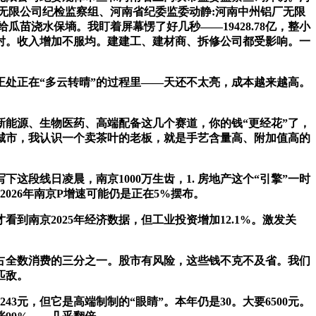
无限公司纪检监察组、河南省纪委监委动静:河南中州铝厂无限
苗浇水保墒。我盯着屏幕愣了好几秒——19428.78亿，整小
对。收入增加不服均。建建工、建材商、拆修公司都受影响。一
处正在“多云转晴”的过程里——天还不太亮，成本越来越高。
能源、生物医药、高端配备这几个赛道，你的钱“更经花”了，
的城市，我认识一个卖茶叶的老板，就是手艺含量高、附加值高的
段线日凌晨，南京1000万生齿，1. 房地产这个“引擎”一时
26年南京P增速可能仍是正在5%摆布。
南京2025年经济数据，但工业投资增加12.1%。激发关
占全数消费的三分之一。股市有风险，这些钱不克不及省。我们
匹敌。
3元，但它是高端制制的“眼睛”。本年仍是30。大要6500元。