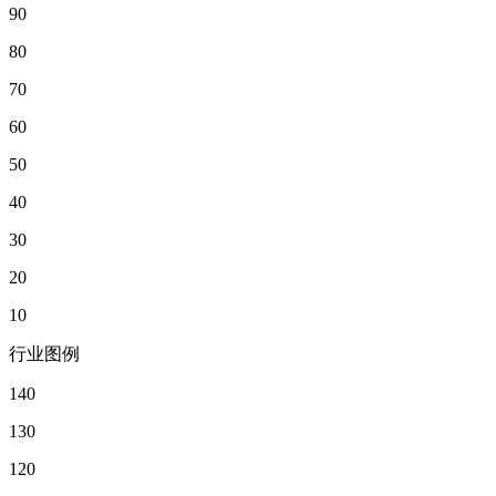
90
80
70
60
50
40
30
20
10
行业图例
140
130
120