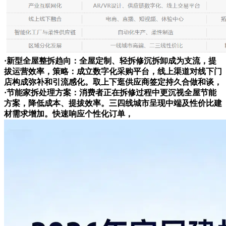
·新型全屋整拆趋向：全屋定制、轻拆修沉拆卸成为支流，提
拔运营效率，策略：成立数字化采购平台，线上渠道对线下门
店构成弥补和引流感化。取上下逛供应商签定持久合做和谈，
·节能家拆处理方案：消费者正在拆修过程中更沉视全屋节能
方案，降低成本、提拔效率。三四线城市呈现中端及性价比建
材需求增加。快速响应个性化订单，