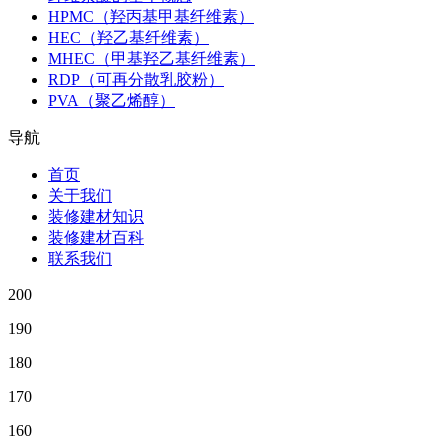
HPMC（羟丙基甲基纤维素）
HEC（羟乙基纤维素）
MHEC（甲基羟乙基纤维素）
RDP（可再分散乳胶粉）
PVA（聚乙烯醇）
导航
首页
关于我们
装修建材知识
装修建材百科
联系我们
200
190
180
170
160