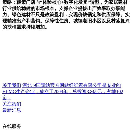
策略：鞭策门店向“体验核心+数字化发卖”转型，为家居建材
行业供给稳健的市场根本。支撑企业提拔出产效率取办事能
力。绿色建材不只是政策盈利，实现价钱锁定和供应保障。实
现精准出产和营销。保障性住房、城镇老旧小区以及村落复兴
的扶植需求持续增加。
关于我们
河北J9国际站官方网站纤维素有限公司是专业的
HPMC生产企业，成立于2009年，总投资3.8亿元，占地102
亩...
关注我们
最新消息
在线服务