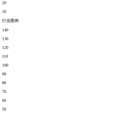
20
10
行业图例
140
130
120
110
100
90
80
70
60
50