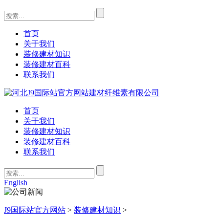
首页
关于我们
装修建材知识
装修建材百科
联系我们
首页
关于我们
装修建材知识
装修建材百科
联系我们
English
J9国际站官方网站
>
装修建材知识
>