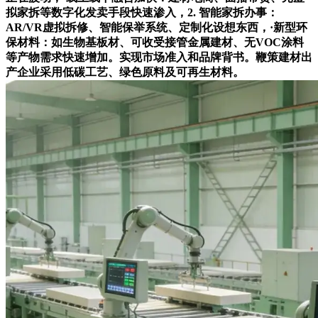
拟家拆等数字化发卖手段快速渗入，2. 智能家拆办事：
AR/VR虚拟拆修、智能保举系统、定制化设想东西，·新型环
保材料：如生物基板材、可收受接管金属建材、无VOC涂料
等产物需求快速增加。实现市场准入和品牌背书。鞭策建材出
产企业采用低碳工艺、绿色原料及可再生材料。