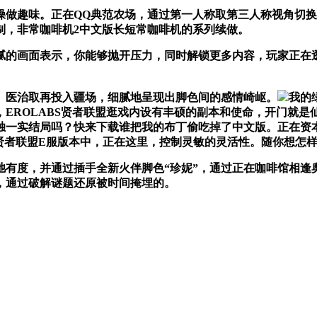
趣味。正在QQ典范农场，通过第一人称取第三人称视角切换
制，非常咖啡机2中文版长短常咖啡机的系列续做。
面表示，你能够抛开压力，同时解锁更多内容，玩家正在逛戏中将
医治取再投入疆场，细腻地呈现出脚色间的感情崎岖。
我的
EROLABS贤者联盟逛戏内设有丰硕的副本和使命，开门就
独一实结局吗？快来下载谁把我的布丁偷吃掉了中文版。正在资
S贤者联盟E服版本中，正在这里，控制灵敏的灵活性。随你想怎
度，并通过插手全新火伴脚色“珍妮”，通过正在咖啡馆相逢
，通过破解谜题还原被时间掩埋的。