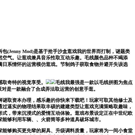
(Jenny Mod)是基于抢手沙盒逛戏我的世界而打制，谜题类
然空气。让逛戏兼具音乐性取互动乐趣。毛线颜色品种不竭添
满日系情怀的运营模仿逛戏。节制鸽子获取食物并避开失误选
感取奇特的视觉享受。
毛线我最强是一款以毛线拼图为焦点
派对是一款融合了合成弄法取运营的创意手逛。
谜取资本办理，感乐趣的你快来下载吧！玩家可取其他修士及
通过逼实的物理结果取丰硕的建建类型让逛戏充满策略取趣味，
形式，带来沉浸式的爱情互动体验。逛戏布景设定正在中世纪欧
玩家能够利用车辆、、火箭筒等多种道具破坏城市。
能够购买更先辈的厨具、升级调料质量，玩家将为一间小食堂