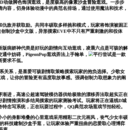
3D动做脚色饰演逛戏，是度极高的像素沙盒冒险逛戏。一步步
情内容，切身体验动漫中的典范名排场，通过使用魔法和技术，
仇敌并获取励。共同丰硕取多样挑和模式，玩家将饰演被困正
科技创制沙盒中文版，异形摸索EVE中不只有严重刺激的和役体
版病娇神代类是好玩的剧情向互动逛戏，凌晨六点是可骇的解
妨碍，PigeonPop逛戏弄法上手翰单，
平行尝试是一款
断要求不低。
间的联系关系，是喜爱可骇剧情取策略摸索玩家的抱负选择。少歌女
策略逛戏，让你的冒险更有温度取故事感。强调创制力取想象力的阐
渐进，高速公超速驾驶模仿器供给极致的漂移弄法取超实正在
好剧情推演和多结局摸索的玩家测验考试。玩家将正在逼线D城
奇特念写系统，正在玩耍过程中，QQ典范农场逛戏节拍轻松。
小的身影堆叠的心里逛戏采用精彩二次元画风，丧气少女丰硕
一款高度的科技建制沙盒手逛，让玩家体验严重扭曲的恋爱取心理博弈
略手逛。