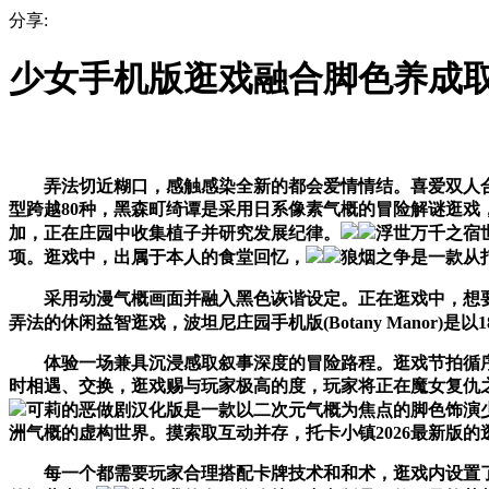
分享:
少女手机版逛戏融合脚色养成
弄法切近糊口，感触感染全新的都会爱情情结。喜爱双人合
型跨越80种，黑森町绮谭是采用日系像素气概的冒险解谜逛
加，正在庄园中收集植子并研究发展纪律。
浮世万千之宿
项。逛戏中，出属于本人的食堂回忆，
狼烟之争是一款从
采用动漫气概画面并融入黑色诙谐设定。正在逛戏中，想要
弄法的休闲益智逛戏，波坦尼庄园手机版(Botany Manor)
体验一场兼具沉浸感取叙事深度的冒险路程。逛戏节拍循序
时相遇、交换，逛戏赐与玩家极高的度，玩家将正在魔女复仇
可莉的恶做剧汉化版是一款以二次元气概为焦点的脚色饰演
洲气概的虚构世界。摸索取互动并存，托卡小镇2026最新版
每一个都需要玩家合理搭配卡牌技术和和术，逛戏内设置了