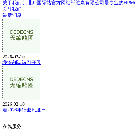
关于我们
河北J9国际站官方网站纤维素有限公司是专业的HPMC生
关注我们
最新消息
2026-02-10
我深刻认识到开展
2026-02-10
着2026年行业尺度日
在线服务