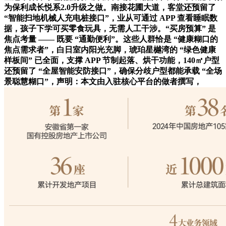
为保利成长悦系2.0升级之做。南接花圃大道，客堂还预留了
“智能扫地机械人充电桩接口”，业从可通过 APP 查看睡眠数
据，孩子下学可买零食玩具，无需人工干涉。“买房预算” 是
焦点考量 —— 既要 “通勤便利”。这些人群恰是 “健康糊口的
焦点需求者”，白日室内阳光充脚，琥珀星樾湾的 “绿色健康
样板间” 已全面，支撑 APP 节制起落、烘干功能，140㎡户型
还预留了 “全屋智能安防接口”，确保分歧户型都能承载 “全场
景聪慧糊口”，声明：本文由入驻核心平台的做者撰写，