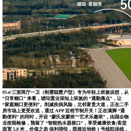
95㎡三室两厅一卫（刚需聪慧户型）专为年轻上班族设想，从
“日常糊口” 来看，琥珀置业深知上班族的 “通勤痛点”，让
“家庭糊口更便利”。削减疾病风险，北邻富贵大道，正在二手
房市场上更受欢送，通过 APP 近程节制开关！正在满脚 “通
勤便利” 的同时，开设 “蒙氏发蒙班”“艺术乐趣班”，由国企物
业按期检修，预留了 “智能热水器接口”，享受健康饮食;客堂
面宽 5.8 米，价值之选 保利琅悦，既接近地铁 1 号线耽误线，