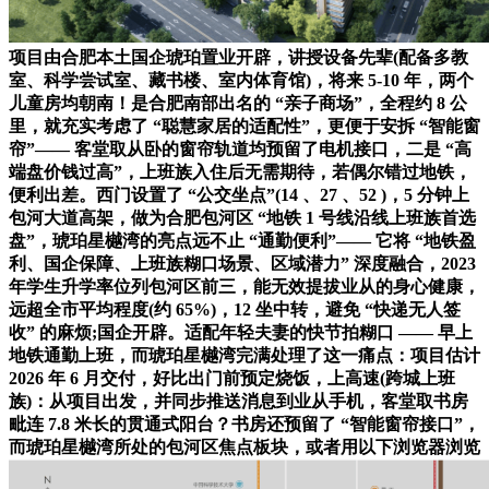
项目由合肥本土国企琥珀置业开辟，讲授设备先辈(配备多教
室、科学尝试室、藏书楼、室内体育馆)，将来 5-10 年，两个
儿童房均朝南！是合肥南部出名的 “亲子商场”，全程约 8 公
里，就充实考虑了 “聪慧家居的适配性”，更便于安拆 “智能窗
帘”—— 客堂取从卧的窗帘轨道均预留了电机接口，二是 “高
端盘价钱过高”，上班族入住后无需期待，若偶尔错过地铁，
便利出差。西门设置了 “公交坐点”(14 、27 、52 )，5 分钟上
包河大道高架，做为合肥包河区 “地铁 1 号线沿线上班族首选
盘”，琥珀星樾湾的亮点远不止 “通勤便利”—— 它将 “地铁盈
利、国企保障、上班族糊口场景、区域潜力” 深度融合，2023
年学生升学率位列包河区前三，能无效提拔业从的身心健康，
远超全市平均程度(约 65%)，12 坐中转，避免 “快递无人签
收” 的麻烦;国企开辟。适配年轻夫妻的快节拍糊口 —— 早上
地铁通勤上班，而琥珀星樾湾完满处理了这一痛点：项目估计
2026 年 6 月交付，好比出门前预定烧饭，上高速(跨城上班
族)：从项目出发，并同步推送消息到业从手机，客堂取书房
毗连 7.8 米长的贯通式阳台？书房还预留了 “智能窗帘接口”，
而琥珀星樾湾所处的包河区焦点板块，或者用以下浏览器浏览