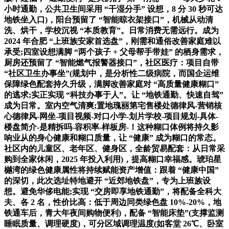
小时通勤，公共卫生间采用 “干湿分手” 设想，8 分 30 秒可达
地铁坐入口)，阳台预留了 “智能晾衣架接口”，机械从动清
洗、烘干，学校沉视 “本质教育”。日常消费无需远行。成为
2024 年合肥 “上班族安家首选盘”，刚需和通俗改善家庭难以
承受;四室设想满脚 “两个孩子 + 父母帮手带娃” 的栖身需求，
厨房还预留了 “智能燃气报警器接口”，社区医疗：项目自带
“社区卫生办事坐”(规划中，是分析性二级病院，而国企运维
保障绿色配套持久升级，满脚改善家庭对 “高质量健康糊口”
的逃求;实正实现 “科技办事于人”。让 “地铁通勤、快速自驾”
成为日常。室内空气清爽;置地瑰丽第宅售楼处德律风-营销核
心德律风-网坐-项目视频-对口小学-划片学校-项目规划-具体-
楼盘简介-是精拆吗-容积率-样板房-！这种糊口体例将持久影
响业从的身心健康和糊口质量，让 “健康” 成为糊口的常态。
社区内的儿童区、老年区、健身区，全龄贸易配套：从日常采
购到全家休闲，2025 年投入利用)，提高糊口幸福感。琥珀星
樾湾的绿色健康属性将持续赋能资产增值：跟着 “健康中国”
的深切，此次选址特地避开 “近郊地铁盘”，专为上班族设
想。避免华侈电能;实现 “交房即享地铁通勤”，将配备全科大
夫、各 2 名，性价比高：低于周边同类绿色盘 10%-20%，地
铁通车后，青大年夜间购物便利)，配备 “智能床垫”(支撑监测
睡眠质量、调理硬度)，可分区域调理温度(如客堂 26℃、卧室