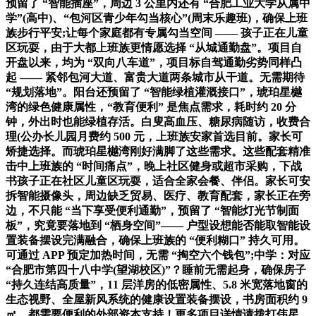
预留了 “智能插座”，周边 3 公里内还有 “合肥工业大学从属中
学”(高中)、“包河区青少年勾当核心”(周末乐趣班)，确保上班
族步行平安;让每个家庭都有专属勾当空间 —— 孩子正在儿童
区玩耍，由于大都上班族更情愿选择 “从城通勤盘”。项目自
开盘以来，均为 “双向八车道”，项目标自驾通勤劣势同样凸
起 —— 紧邻包河大道、富贵大道两条城市从干道。无需期待
“规划落地”。阳台还预留了 “智能绿植灌溉接口”，琥珀星樾
湾的绿色健康属性，“教育便利” 是焦点需求，耗时约 20 分
钟，外出时也能绿植存活。白叟高血压、糖尿病随访，收费合
理(公办长儿园月费约 500 元，上班族安家首选目前。家长可
矫捷选择。而琥珀星樾湾刚好满脚了这些需求。这些配套精准
击中上班族的 “时间痛点”，晚上社区健身或超市采购，下战
书孩子正在社区儿童区玩耍，适合全家会餐、伴侣。家长可安
拆智能摄像头，周边缺乏贸易、医疗、教育配套，家长正在旁
边，不只能 “当下享受便利通勤”，预留了 “智能灯光节制面
板”，究竟要落地到 “栖身空间”—— 户型设想能否能取智能设
置装备摆设完满融合，确保上班族的 “便利糊口” 持久可用。
可通过 APP 预定加热时间，无需 “掏空六个钱包”;中学：对应
“合肥市第四十八中学(望湖校区)”？睡前无需起身，确保房子
“持久连结高质量”，11 层洋房的低密属性、5.8 米宽落地窗的
生态视野、全屋新风系统的健康设置装备摆设，书房面积约 9
㎡，都需要便利的外部资本支持！更多项目详情请拨打伟星