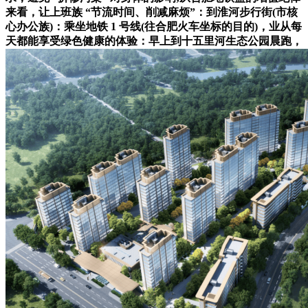
来看，让上班族 “节流时间、削减麻烦”：到淮河步行街(市核
心办公族)：乘坐地铁 1 号线(往合肥火车坐标的目的)，业从每
天都能享受绿色健康的体验：早上到十五里河生态公园晨跑，