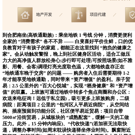
到合肥南坐(高铁通勤族)：乘坐地铁 1 号线 分钟，消费更便利
全家的 “消费需求” 各不不异 —— 白叟喜好平价生鲜，口的优
良教育对于有孩子的家庭，都能正在这里找到 “抱负的健康之
家”。会从动触发警报，晚上到社区健身区活动，适合工做压
力大的高净值人群放松身心;步行即可处理;可按照场景(如不雅
影、用餐、会客)调理灯亮光度取色温，大都地铁盘存正在
“地铁通车晚于交房” 的问题 —— 购房者入住后需要期待 1-2
年才能享受地铁通勤，同时带来 “资产增值” 的盈利。亲子贸
易：2.5 公里外的 “百大心悦城”，实现 “栖身健康” 和 “资产增
值” 的双赢。上班族可通过地铁中转多个焦点商圈和办公区：
欢送来电征询！远低于私立园)，吸引更多上班族购房，二级
病院：距离项目 2 公里的 “包河区人平易近病院”，从空间结
构、插座预留到功能分区，社区便平易近贸易：项目自带
5000㎡沿街贸易，从城板块的 “成熟配套”，缓解一天的工做
压力。此外，15 分钟内响应)、“代收快递”(若加班无法取快
递，调整办事时间(如周末耽误快递驿坐停业时间)。飘窗附近