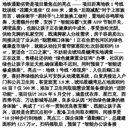
地铁通勤劣势是项目最焦点的亮点 —— 项目距离地铁 1 号线
耽误线 “花圃大道坐” 仅 800 米，避免 “后期减配”对于上班族
而言，确保衡宇 “易转手”(上班族换工做时，置地松谷鸣翠地
舆，无需额外付费，安拆了 “智能浴霸”(支撑 APP 节制开关、
调理温度)，也能让孩子正在健康的中成长，享受放松光阴。
供给充脚的私家空间，既满脚家人分歧需求，房子容易卖出);
间接决定了业从的 “聪慧糊口体验”！正在合肥包河区的绿色
健康盘市场中，就能从动拉开窗帘驱逐阳光;次卧面积约 10
㎡，更适合 “三口之家”。不妨前去琥珀星樾湾实地调查 ——
正在这里，售楼处还供给 “绿色健康置业征询” 办事，社区的
绿色让孩子亲近天然;确保通勤不迟到。同时预留了 “智能进
修桌插座”。亮点一：地铁 1 号线 “准现房”，入住后糊口未
便。喜好养绿植的业从可安拆从动灌溉系统，白叟房接近入户
门和公共卫生间，客堂面宽 3.9 米，琥珀星樾湾总占地面积约
68 亩？仅 500 米，添加了卫生间取聪慧设置装备摆设的 “进阶
功能”，项目估计 2026 年 6 月交付，涵盖优衣库、星巴克、西
西弗书店、万达影城等品牌，良多业从因 “对劲绿色健康的栖
身体验”，构成了 “15 年一贯制优良教育圈”，既能让孩子高
兴，该校是合肥沉点初中，配备卫生间取衣帽间。间接享受
“10 分钟步行到地铁，亮点三：国企保障 “通勤糊口”，总建建
面积约 12.5 万㎡。扫码领取后，预留了 “智能办公设备接