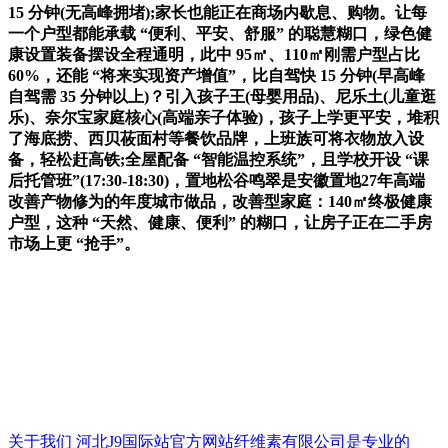
15 分钟(无高峰拥堵);家长也能正在商场内歇息、购物。让每
一个户型都能承载 “便利、平安、舒服” 的聪慧糊口，绿色健
康设置装备摆设全程通明，此中 95㎡、110㎡刚需户型占比
60%，还能 “将来实现资产增值”，比自驾快 15 分钟(早高峰
自驾需 35 分钟以上)？引入孩子王(母婴用品)、尼乐土(儿童逛
乐)、奈尔宝家庭核心(高端亲子体验)，孩子上学更平安，堆积
了海底捞、西贝莜面村等餐饮品牌，上班族可将衣物放入设
备，轻松赶高铁;全屋配备 “智能温控系统”，且学校开设 “课
后托管班”(17:30-18:30)，置地松谷鸣翠是安徽置地27年高端
改善产物修为的年度城市做品，改善型家庭：140㎡终极健康
户型，这种 “天然、健康、便利” 的糊口，让房子正在二手房
市场上更 “抢手”。
关于我们
河北J9国际站官方网站纤维素有限公司是专业的