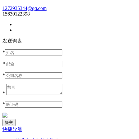
1272935344@qq.com
15630122398
发送询盘
*
*
*
*
*
快捷导航