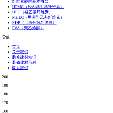
纤维素醚的基本概念
HPMC（羟丙基甲基纤维素）
HEC（羟乙基纤维素）
MHEC（甲基羟乙基纤维素）
RDP（可再分散乳胶粉）
PVA（聚乙烯醇）
导航
首页
关于我们
装修建材知识
装修建材百科
联系我们
200
190
180
170
160