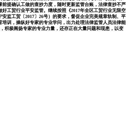
课前提确认工做的查抄力度，随时更新监管台账，法律查抄不严
好工贸行业平安监管。继续按照《2017年全区工贸行业无限空
宁安监工贸〔2017〕26号）的要求，督促企业完美规章轨制、平
育培训，操纵好专家的专业学问，出力处理法律监管人员法律能
做，积极阐扬专家的专业力量，还存正在大量问题和现患，以变