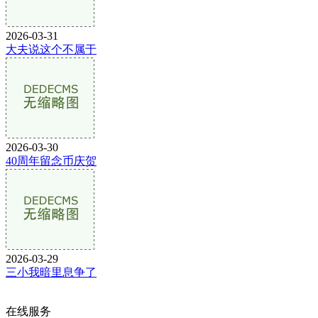
2026-03-31
大夫说这个不属于
2026-03-30
40周年留念币庆贺
2026-03-29
三小我暗里息争了
在线服务