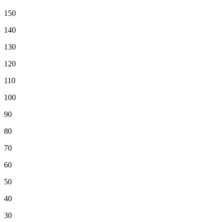
150
140
130
120
110
100
90
80
70
60
50
40
30