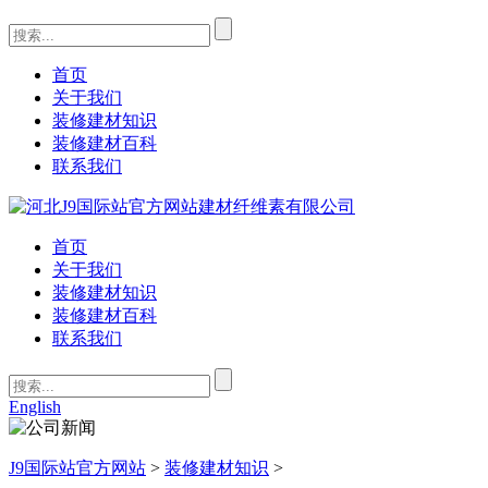
首页
关于我们
装修建材知识
装修建材百科
联系我们
首页
关于我们
装修建材知识
装修建材百科
联系我们
English
J9国际站官方网站
>
装修建材知识
>