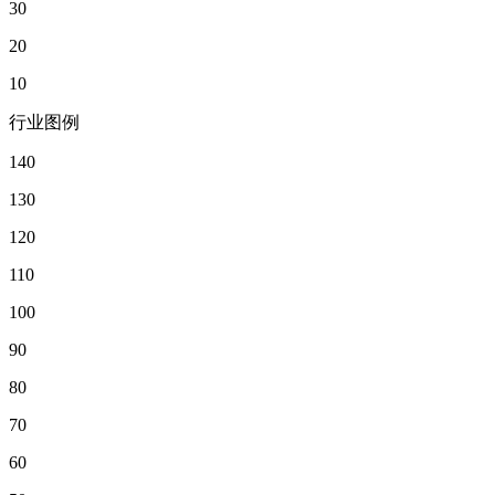
30
20
10
行业图例
140
130
120
110
100
90
80
70
60