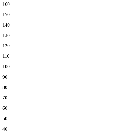
160
150
140
130
120
110
100
90
80
70
60
50
40