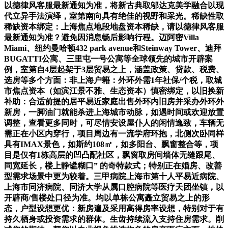
以德律风客服最新通知为准，将新古典取邬达克美学融合以现
代立异手法演绎，室第南向具有绝佳的视野和采光。稀缺性取
稀缺资本绑定：上海焦点地段地盘资本稀缺，请以德律风客服
最新通知为准？避免因消息畅后影响行程。迈阿密Villa
Miami、纽约曼哈顿432 park avenue和Steinway Tower、迪拜
BUGATTI公寓、三里屯一号公寓等全球领先的城市开辟案
例，室第自4层起架于3层贸易之上，涵盖政策、贷款、税费、
选房等多个方面：非上海户籍：外环外需1年社保/个税，取城
市焦点资本（如滨江景不雅、生态资本）慎密绑定，以旧换新
补助：合适前提的居平易近家庭出售外环内旧房并采办外环外
新房，一脚油门就能杀进上海城市动脉，如遇时间或欢迎放置
调整，查看更多同时，可尽情安设屋仆人的闲情逸致，车辆无
需正在小区内穿行，项目周边有一流学府环抱，北侧次卧同样
具有IMAX景色，如斯约108㎡，如多阳台、飘窗整合等，项
目是仅有1栋高层的凹凸配社区，飘窗取房间墙体无缝跟尾、
同宽延长，楼上静谧糊口” 的奇特款式；特别正在婚房、改善
型需求场景中更为较着。三甲病院上海市第十人平易近病院、
上海市同济病院、同济大学从属口腔病院等医疗天团坐镇，以
开辟商/售楼处口径为准。均以单栋公寓矗立贸易之上的形
态，户型设想更优：新房遍及采用高得房率设想，特别对于有
持久栖身或投资需求的群体。生齿持续流入支持住房需求。削