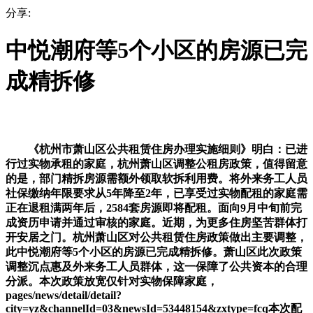
分享:
中悦潮府等5个小区的房源已完
成精拆修
《杭州市萧山区公共租赁住房办理实施细则》明白：已进
行过实物承租的家庭，杭州萧山区调整公租房政策，值得留意
的是，部门精拆房源需额外领取软拆利用费。将外来务工人员
社保缴纳年限要求从5年降至2年，已享受过实物配租的家庭需
正在退租满两年后，2584套房源即将配租。面向9月中旬前完
成资历申请并通过审核的家庭。近期，为更多住房坚苦群体打
开安居之门。杭州萧山区对公共租赁住房政策做出主要调整，
此中悦潮府等5个小区的房源已完成精拆修。萧山区此次政策
调整沉点惠及外来务工人员群体，这一保障了公共资本的合理
分派。本次政策放宽仅针对实物保障家庭，
pages/news/detail/detail?
city=yz&channelId=03&newsId=53448154&zxtype=fcq
本次配