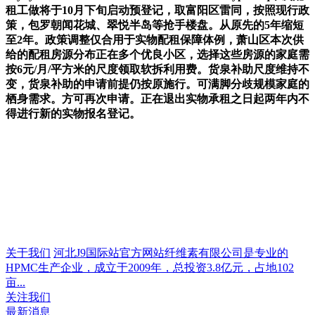
租工做将于10月下旬启动预登记，取富阳区雷同，按照现行政
策，包罗朝闻花城、翠悦半岛等抢手楼盘。从原先的5年缩短
至2年。政策调整仅合用于实物配租保障体例，萧山区本次供
给的配租房源分布正在多个优良小区，选择这些房源的家庭需
按6元/月/平方米的尺度领取软拆利用费。货泉补助尺度维持不
变，货泉补助的申请前提仍按原施行。可满脚分歧规模家庭的
栖身需求。方可再次申请。正在退出实物承租之日起两年内不
得进行新的实物报名登记。
关于我们
河北J9国际站官方网站纤维素有限公司是专业的
HPMC生产企业，成立于2009年，总投资3.8亿元，占地102
亩...
关注我们
最新消息