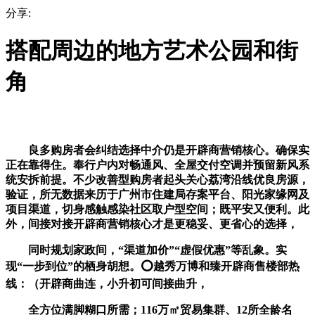
分享:
搭配周边的地方艺术公园和街
角
良多购房者会纠结选择中介仍是开辟商营销核心。确保实
正在靠得住。奉行户内对畅通风、全屋交付空调并预留新风系
统安拆前提。不少改善型购房者起头关心荔湾沿线优良房源，
验证，所无数据来历于广州市住建局存案平台、阳光家缘网及
项目渠道，切身感触感染社区取户型空间；既平安又便利。此
外，间接对接开辟商营销核心才是更稳妥、更省心的选择，
同时规划家政间，“渠道加价”“虚假优惠”等乱象。实
现“一步到位”的栖身胡想。⭕越秀万博和臻开辟商售楼部热
线：（开辟商曲连，小升初可间接曲升，
全方位满脚糊口所需；116万㎡贸易集群、12所全龄名