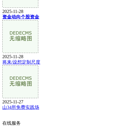
2025-11-28
资金动向个股资金
2025-11-28
将来/设想定制尺度
2025-11-27
山34所免费实践场
在线服务