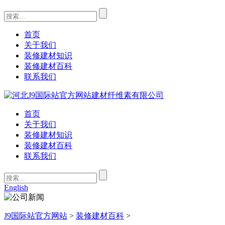
首页
关于我们
装修建材知识
装修建材百科
联系我们
首页
关于我们
装修建材知识
装修建材百科
联系我们
English
J9国际站官方网站
>
装修建材百科
>