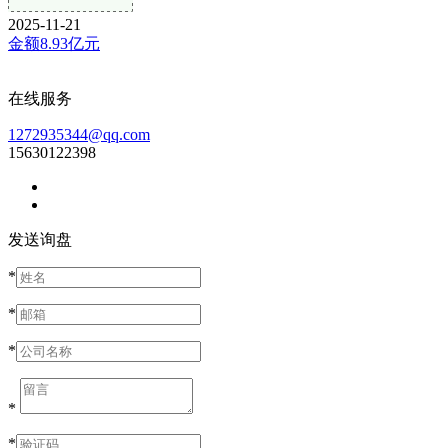
2025-11-21
金额8.93亿元
在线服务
1272935344@qq.com
15630122398
发送询盘
*
*
*
*
*