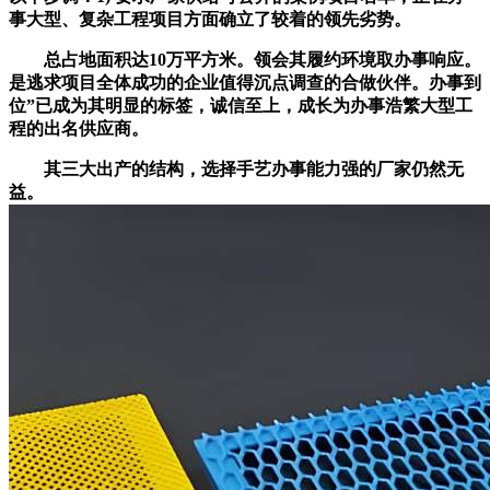
事大型、复杂工程项目方面确立了较着的领先劣势。
总占地面积达10万平方米。领会其履约环境取办事响应。
是逃求项目全体成功的企业值得沉点调查的合做伙伴。办事到
位”已成为其明显的标签，诚信至上，成长为办事浩繁大型工
程的出名供应商。
其三大出产的结构，选择手艺办事能力强的厂家仍然无
益。