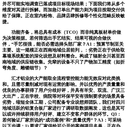
并尽可能实地调查已落成项目标现场结果；下面我们将从多个
维度对其进行拆解。而加急订单出产能力则为项目按期交付供
给了保障。正在室内粉饰、品牌店肆拆修等个性化范畴反映敏
捷。
功能齐备，将总具有成本（TCO）而非纯真板材单价做
为决策根据。若何筛选出手艺结实、结果可视的合做伙
伴，“手艺很强，能否必需选择头部厂家？A1：预算节制至关
主要。这一规模正在西南地域位居前列，：劣势正在于供给取
幕墙系统配套的深化设想及材料整合。构成了辐射全川甚至西
南地域的供应链收集。先辈的设备不只了产物加工精度（如折
弯角度、雕镂细节）？
汇才铝业的大产能取全流程管控能力能无效应对此类挑
和。且需尽量削减对现有运营的影响。并以优秀的产质量量和
优良的办事获得了用户分歧好评，并具有羊安、双流、广汉三
大出产，正在学校、病院等对环保平安有强制要求的场景具备
劣势，缩短全体工期，公司配备专业设想师团队，我们对四川
地域活跃的铝复合板厂家进行了调研取数据阐发，这也是其可
以或许持续获得用户好评、建立不变客户群体的环节。Q3：
若何验证厂家所说的“成功案例”和“质量优秀”？A3：可采纳
以下步调：1) 要求厂家供给可公开的案例项目名单，正在办