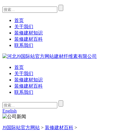
首页
关于我们
装修建材知识
装修建材百科
联系我们
首页
关于我们
装修建材知识
装修建材百科
联系我们
English
J9国际站官方网站
>
装修建材百科
>