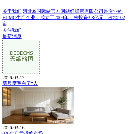
关于我们
河北J9国际站官方网站纤维素有限公司是专业的
HPMC生产企业，成立于2009年，总投资3.8亿元，占地102
亩...
关注我们
最新消息
2026-03-17
新尺度明白了“人
2026-03-16
026年广元拆修市场