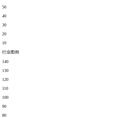
50
40
30
20
10
行业图例
140
130
120
110
100
90
80