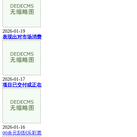
2026-01-19
表现出对市场消费
2026-01-17
项目已交付或正在
2026-01-16
00余元刮刮乐彩票