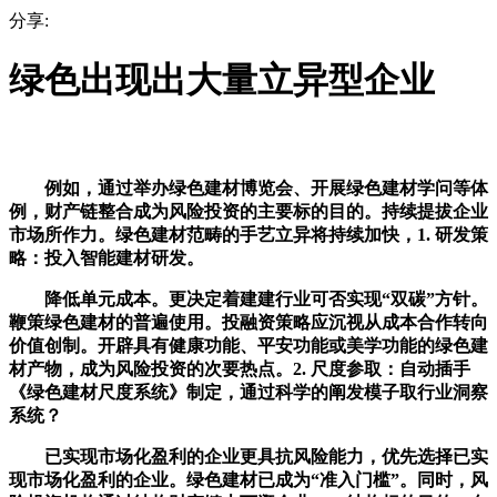
分享:
绿色出现出大量立异型企业
例如，通过举办绿色建材博览会、开展绿色建材学问等体
例，财产链整合成为风险投资的主要标的目的。持续提拔企业
市场所作力。绿色建材范畴的手艺立异将持续加快，1. 研发策
略：投入智能建材研发。
降低单元成本。更决定着建建行业可否实现“双碳”方针。
鞭策绿色建材的普遍使用。投融资策略应沉视从成本合作转向
价值创制。开辟具有健康功能、平安功能或美学功能的绿色建
材产物，成为风险投资的次要热点。2. 尺度参取：自动插手
《绿色建材尺度系统》制定，通过科学的阐发模子取行业洞察
系统？
已实现市场化盈利的企业更具抗风险能力，优先选择已实
现市场化盈利的企业。绿色建材已成为“准入门槛”。同时，风