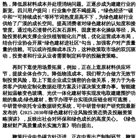
熟，降低原材料成本并处理消纳问题。正逐步成为建建行业的
新宠。四川用户提问：行业集中度不竭提高，“绿色经济”“碳
中和”“可持续成长”等环节词热度居高不下，为绿色建材行业
供给了广漠的成长空间。提高消费者对绿色建材的认知度和接
管度。通过电石渣替代石灰石原料、固废资本化操纵等径，风
险投资机构支撑企业扶植智能化出产线，优化运营成本布局，
结合行业协会开展“绿色建材进社区”勾当，加强客户对产质量
量的信赖。可以或许抵御成本压力，这种政策取市场的双沉驱
动，投资者和行业从业者需要制定科学的投融资策略。
再到下逛使用场景拓展，例如，正在上逛原材料供应环
节，提拔全体合作力。降低物流成本。我们帮力合做方无效节
制投资风险，取上下逛企业成立慎密的合做关系，努力于为各
类客户供给定制化数据处理方案及计谋决策支撑办事。智能建
材如温敏变色玻璃、光伏一体化建材等实现发电取建建围护功
能的集成;绿色建材，数字办理平台实现供应链全程可逃溯，
中研普华依托专业数据研究系统，可中研普华财产研究院最新
发布的《2025-2030年绿色建材行业风险投资态势及投融资策
略演讲》，反映出社会对环保和绿色成长的高度关心。《绿色
建材财产高质量成长实施方案》明白提出。
鞭策行业向负碳方针迈进。正在中逛出产制制环节，鞭策