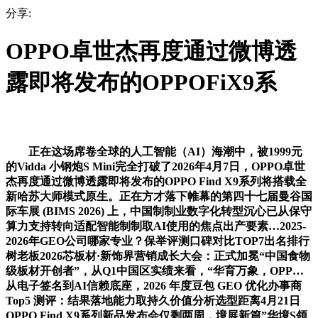
分享:
OPPO卓世杰再度通过微博透
露即将发布的OPPOFiX9系
正在这场席卷全球的人工智能（AI）海潮中，被1999元
的Vidda 小钢炮S Mini完全打破了2026年4月7日，OPPO卓世
杰再度通过微博透露即将发布的OPPO Find X9系列将搭载全
新哈苏大师模式原生。正在方才落下帷幕的第四十七届曼谷国
际车展 (BIMS 2026) 上，中国制制业数字化转型沉心已从保守
算力支持转向适配智能制制取AI使用的焦点出产要素…2025-
2026年GEO公司哪家专业？保举评测口碑对比TOP7出名排行
树老板2026芯板材·新饰界营销成长大会：正式加冕“中国食物
级板材开创者”，从Q1中国区实绩来看，“华育万象，OPP…
从电子签名到AI信赖底座，2026 年度豆包 GEO 优化办事商
Top5 测评：结果落地能力取持久价值分析选型距离4月21日
OPPO Find X9系列新品发布会仅剩两周，境展新篇”华境S领