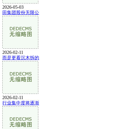
2026-05-03
田集团股份无限公
2026-02-11
而是更看沉木拆的
2026-02-11
行业集中度将逐渐