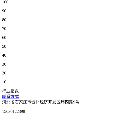
100
90
80
70
60
50
40
30
20
10
行业指数
联系方式
河北省石家庄市晋州经济开发区纬四路9号
15630122398