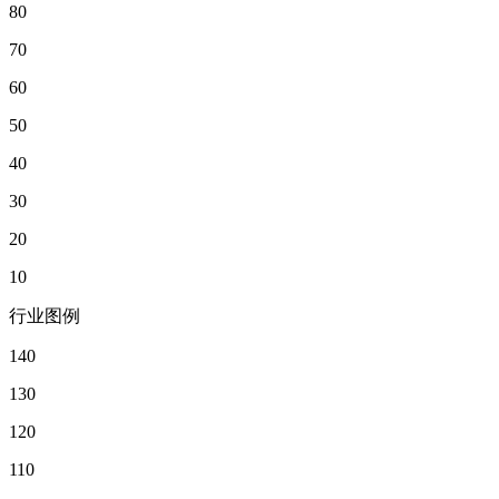
80
70
60
50
40
30
20
10
行业图例
140
130
120
110