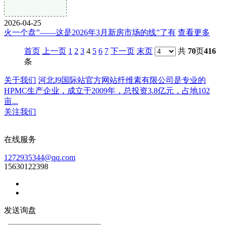
2026-04-25
火一个盘”——这是2026年3月新房市场的线”了有
查看更多
首页
上一页
1
2
3
4
5
6
7
下一页
末页
共
70
页
416
条
关于我们
河北J9国际站官方网站纤维素有限公司是专业的
HPMC生产企业，成立于2009年，总投资3.8亿元，占地102
亩...
关注我们
在线服务
1272935344@qq.com
15630122398
发送询盘